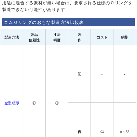
用途に適合する素材が無い場合は、要求される仕様のＯリングを
製造できない可能性があります。
ゴムＯリングのおもな製造方法比較表
製品
寸法
製
製造方法
コスト
納期
信頼性
精度
作
初
×
×
金型成形
◎
◎
再
◎
○～◎