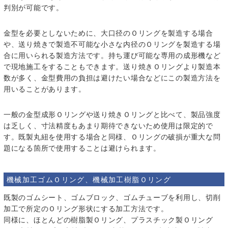
判別が可能です。
金型を必要としないために、大口径のＯリングを製造する場合
や、送り焼きで製造不可能な小さな内径のＯリングを製造する場
合に用いられる製造方法です。持ち運び可能な専用の成形機など
で現地施工をすることもできます。送り焼きＯリングより製造本
数が多く、金型費用の負担は避けたい場合などにこの製造方法を
用いることがあります。
一般の金型成形Ｏリングや送り焼きＯリングと比べて、製品強度
は乏しく、寸法精度もあまり期待できないため使用は限定的で
す。既製丸紐を使用する場合と同様、Ｏリングの破損が重大な問
題になる箇所で使用することは避けられます。
機械加工ゴムＯリング、機械加工樹脂Ｏリング
既製のゴムシート、ゴムブロック、ゴムチューブを利用し、切削
加工で所定のＯリング形状にする加工方法です。
同様に、ほとんどの樹脂製Ｏリング、プラスチック製Ｏリング