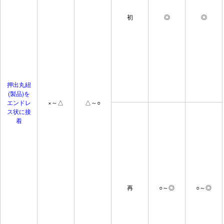
初
◎
◎
押出丸紐
(製品)を
エンドレ
×～△
△～○
ス状に接
着
再
○～◎
○～◎