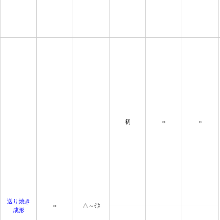
初
○
○
送り焼き
○
△～◎
成形