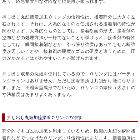
あり、応急措置的な対応などに使用が限られます。
押し出し丸紐接着加工Ｏリングの信頼性は、接着部分に大きく左
右されます。それは、人為的なものと使用される接着剤の特性が
関わります。人為的なものとしては、接着断面の形状、接着剤の
塗布などの処理方法が一様でないことが挙げられ、接着剤の特性
としては、瞬間接着剤などが、引っ張り強度はあってもせん断強
度が乏しいことや、接着剤の硬度がゴムの硬度と違うために、圧
力がかかるとはがれやすいことが挙げられます。
押し出し成形の丸紐を使用しているので、Ｏリングにはパーティ
ングラインはありません。ただし接着箇所は判別が可能になりま
す。また、圧縮金型成形でないため、Ｏリングの線径（太さ）の
寸法精度はあまりよくありません。
押し出し丸紐加硫接着Ｏリングの特徴
部分的でもゴムの加硫を利用しているため、既製の丸紐を瞬間接
着剤などでつなげたＯリングより信頼性はあります。接着箇所は