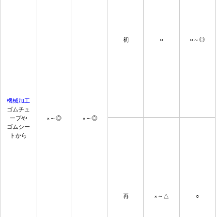
初
○
○～◎
機械加工
ゴムチュ
ーブや
×～◎
×～◎
ゴムシー
トから
再
×～△
○