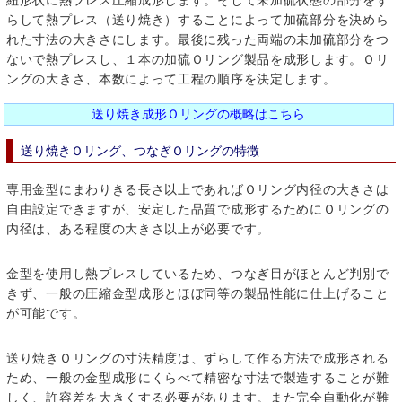
らして熱プレス（送り焼き）することによって加硫部分を決めら
れた寸法の大きさにします。最後に残った両端の未加硫部分をつ
ないで熱プレスし、１本の加硫Ｏリング製品を成形します。Ｏリ
ングの大きさ、本数によって工程の順序を決定します。
送り焼き成形Ｏリングの概略はこちら
送り焼きＯリング、つなぎＯリングの特徴
専用金型にまわりきる長さ以上であればＯリング内径の大きさは
自由設定できますが、安定した品質で成形するためにＯリングの
内径は、ある程度の大きさ以上が必要です。
金型を使用し熱プレスしているため、つなぎ目がほとんど判別で
きず、一般の圧縮金型成形とほぼ同等の製品性能に仕上げること
が可能です。
送り焼きＯリングの寸法精度は、ずらして作る方法で成形される
ため、一般の金型成形にくらべて精密な寸法で製造することが難
しく、許容差を大きくする必要があります。また完全自動化が難