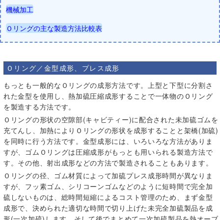
機械加工
Ｏリングの主な製造方法比較表
お
Ｏリング／金型成形、プレス成形
もっとも一般的なＯリングの成形方法です。上型と下型に分割さ
れた金型を使用し、熱加硫圧縮成形することで一体物のＯリング
を製造する方法です。
Ｏリングの形状の空隙部(キャビティー)に配合された未加硫ゴムを
充てんし、加熱によりＯリングの形状を成形することと架橋(加硫)
を同時に行う方法です。金型成形には、いろいろな方法がありま
すが、ゴムＯリングは圧縮成形がもっとも用いられる製造方法で
す。その他、射出成形などの方法で製造されることもあります。
Ｏリングの径、ゴム材質によって加硫プレス成形時間が異なりま
すが、フッ素ゴム、シリコーンゴムなどのように短時間で完全加
硫しないものは、総時間短縮によるコスト管理のため、まず金型
成形で、決められた適切な時間で切り上げた未完全加硫製品を成
形(一次加硫)します。そして後でまとめて一次加硫製品を熱オーブ