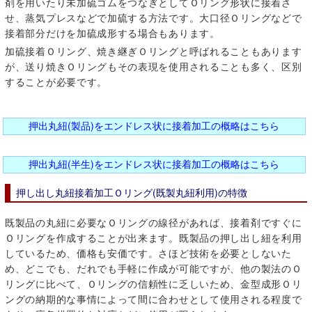
剤を用いたり未加硫ゴムをつなぎとしてＯリング形状に接着さ
せ、蒸気プレスなどで加硫する方法です。大口径Ｏリングなどで
接着部分だけを加硫成形する場合もあります。
加硫接着Ｏリング、焼き継ぎＯリングと呼ばれることもあります
が、送り焼きＯリングもその表現を使用されることも多く、区別
することが必要です。
押出丸紐(製品)をエンドレス状に接着加工の概略はこちら
押出丸紐(半生)をエンドレス状に接着加工の概略はこちら
押し出し丸紐接着加工Ｏリング(既製丸紐利用)の特徴
既製品の丸紐に必要なＯリングの線径があれば、接着剤ですぐに
Ｏリングを作成することが出来ます。既製品の押し出し紐を利用
しているため、価格も安価です。さほど技術を必要としないた
め、どこでも、だれでも手軽に作成が可能ですが、他の製法のＯ
リングに比べて、Ｏリングの信頼性に乏しいため、金型成形Ｏリ
ングの納期的な事情によって間に合わせとして使用される程度で