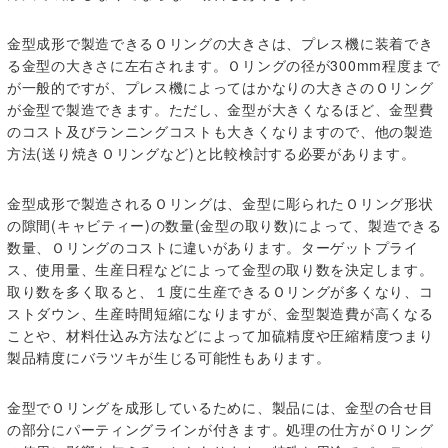
金型成形で製造できるＯリングの大きさは、プレス機に装着でき
る金型の大きさに左右されます。Ｏリングの径が300mm程度まで
が一般的ですが、プレス機によってはかなりの大きさのＯリング
が金型で製造できます。ただし、金型が大きくなるほど、金型費
のコスト及びランニングコストも大きくなりますので、他の製造
方法(送り焼きＯリングなど)と比較検討する必要があります。
金型成形で製造されるＯリングは、金型に彫られたＯリング形状
の隙間(キャビティー)の数量(金型の取り数)によって、製造できる
数量、Ｏリングのコストに違いがあります。ターゲットプライ
ス、使用量、生産日程などによって金型の取り数を決定します。
取り数を多く取ると、１度に生産できるＯリングが多くなり、コ
ストダウン、生産時間短縮になりますが、金型製造費が高くなる
ことや、材料仕込み方法などによって加硫精度や圧縮精度つまり
製品精度にバラツキが生じる可能性もあります。
金型でＯリングを成形しているために、製品には、金型の合せ目
の部分にパーティングラインが付きます。処理の仕方がＯリング