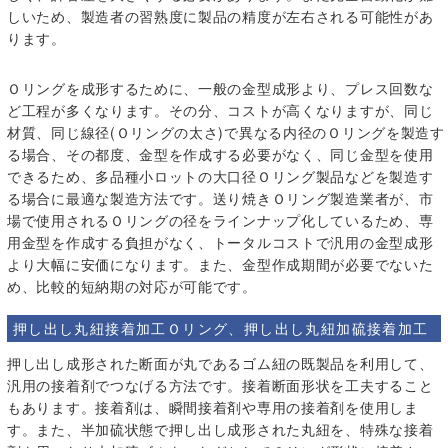
しいため、製造者の習熟度に製品の精度が左右される可能性があ
ります。
Ｏリングを成形するために、一般の金型成形より、プレス回数な
ど工程が多くなります。その分、コストが高くなりますが、同じ
材質、同じ線径(Ｏリングの太さ)で異なる内径のＯリングを製造す
る場合、その都度、金型を作成する必要がなく、同じ金型を使用
できるため、多品種小ロットの大口径Ｏリング製品などを製造す
る場合に最適な製造方法です。送り焼きＯリング製造業者が、市
場で使用されるＯリングの径をラインナップ化しているため、専
用金型を作成する負担がなく、トータルコストで汎用の金型成形
より大幅に安価になります。また、金型作成期間が必要でないた
め、比較的短納期の対応が可能です。
押し出し丸紐接着加工Ｏリング、押し出し丸紐加硫接着加工
押し出し成形された断面が丸であるゴム紐の既製品を利用して、
汎用の接着剤でつなげる方法です。接着断面形状を工夫すること
もあります。接着剤は、瞬間接着剤や専用の接着剤を使用しま
す。また、半加硫状態で押し出し成形された丸紐を、特殊な接着