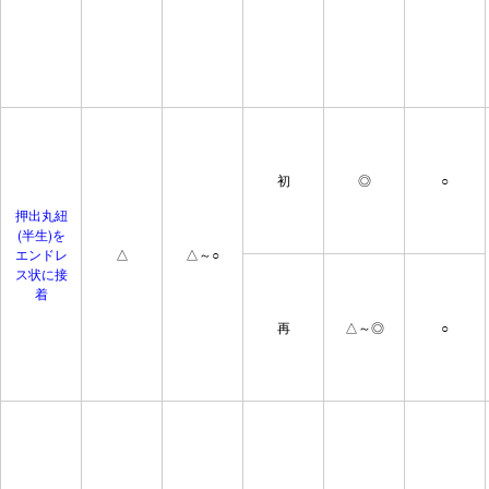
初
◎
○
押出丸紐
(半生)を
エンドレ
△
△～○
ス状に接
着
再
△～◎
○