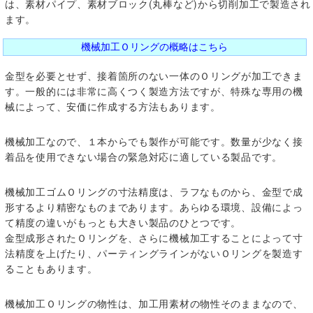
は、素材パイプ、素材ブロック(丸棒など)から切削加工で製造され
ます。
機械加工Ｏリングの概略はこちら
金型を必要とせず、接着箇所のない一体のＯリングが加工できま
す。一般的には非常に高くつく製造方法ですが、特殊な専用の機
械によって、安価に作成する方法もあります。
機械加工なので、１本からでも製作が可能です。数量が少なく接
着品を使用できない場合の緊急対応に適している製品です。
機械加工ゴムＯリングの寸法精度は、ラフなものから、金型で成
形するより精密なものまであります。あらゆる環境、設備によっ
て精度の違いがもっとも大きい製品のひとつです。
金型成形されたＯリングを、さらに機械加工することによって寸
法精度を上げたり、パーティングラインがないＯリングを製造す
ることもあります。
機械加工Ｏリングの物性は、加工用素材の物性そのままなので、