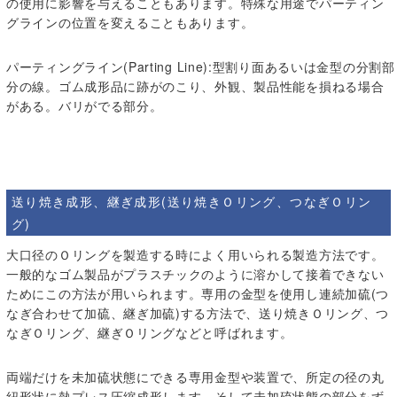
の使用に影響を与えることもあります。特殊な用途でパーティン
グラインの位置を変えることもあります。
パーティングライン(Parting Line):型割り面あるいは金型の分割部
分の線。ゴム成形品に跡がのこり、外観、製品性能を損ねる場合
がある。バリがでる部分。
送り焼き成形、継ぎ成形(送り焼きＯリング、つなぎＯリン
グ)
大口径のＯリングを製造する時によく用いられる製造方法です。
一般的なゴム製品がプラスチックのように溶かして接着できない
ためにこの方法が用いられます。専用の金型を使用し連続加硫(つ
なぎ合わせて加硫、継ぎ加硫)する方法で、送り焼きＯリング、つ
なぎＯリング、継ぎＯリングなどと呼ばれます。
両端だけを未加硫状態にできる専用金型や装置で、所定の径の丸
紐形状に熱プレス圧縮成形します。そして未加硫状態の部分をず